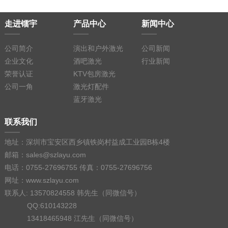
走进镭宇
产品中心
新闻中心
公司简介
演出和户外激光
公司新闻
企业文化
酒吧激光
行业新闻
荣誉认证
KTV包房激光
公司一角
激光灯配件
蓝牙激光
联系我们
地址：深圳市宝安区西乡镇铁岗村益成工业园B栋4楼
邮箱：sales@szlayu.com
电话：0755-27696755 传真：0755-27696756
网址：www.szlayu.com
联系人: 13570824558 韩先生（同微信号）
QQ:610143228
13418465948 江先生（同微信号）