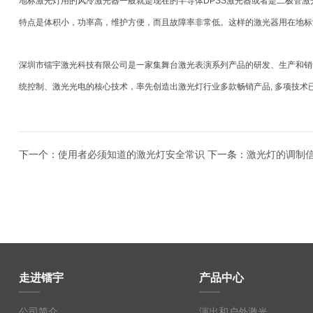
地标激光灯用的风冷激光器一般就是现在的半导体DPSS激光器或者是二极管激
特点是体积小，功率高，维护方便，而且故障率非常低。这样的激光器用在地标
深圳市镭宇激光科技有限公司是一家集舞台激光表演系列产品的研发、生产和销售
统控制、激光光电的核心技术，率先创造出激光灯行业多款畅销产品, 多项技术
下一个：
使用者必须知道的激光灯安全常识
下一条：
激光灯的调制
走进镭宇
产品中心
公司简介
演出和户外激光