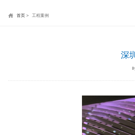
首页
>
工程案例
深
时