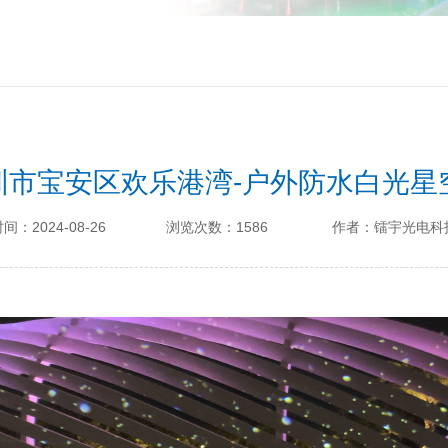
圳市宝安区欢乐港湾-户外防水白光星
间：2024-08-26
浏览次数：1586
作者：镭宇光电科