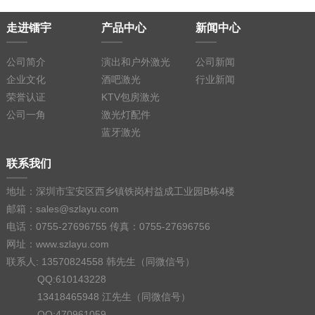
走进镭宇
产品中心
新闻中心
公司简介
演出和户外激光
公司新闻
企业文化
酒吧激光
行业新闻
荣誉认证
KTV包房激光
公司一角
激光灯配件
蓝牙激光
联系我们
地址：深圳市宝安区西乡镇铁岗村益成工业园B栋4楼
邮箱：sales@szlayu.com
电话：0755-27696755 传真：0755-27696756
网址：www.szlayu.com
联系人: 13570824558 韩先生（同微信号）
QQ:610143228
13418465948 江先生（同微信号）
QQ:470961059