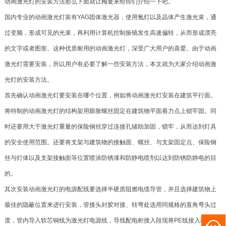
动画激光灯的安装方法那么下面就让梅曼来给你们介绍一下吧。
国内专业的动画激光灯装有YAG固体激光器，使用氪灯以及晶体产生激光束，通
过变频，形成可见的光束，再利用计算机控制振镜发生高速偏转，从而形成漂亮
的文字或者图形。这种优质耐用的动画激光灯，深受广大用户的喜爱。由于动画
激光灯需要安装，所以用户有必要了解一些安装方法，本文就为大家介绍动画激
光灯的安装方法。
首先确认动画激光灯要安装在哪个位置，例如将动画激光灯安装在建筑平行面。
将特制的动画激光灯的结构架用膨胀螺丝固定在建筑物平面着力点上锁牢固。同
时还要用大于激光灯重量的保险钢丝穿过连接孔辅助加固，锁牢，从而达到灯具
的安全使用范围。还要将支架与建筑物的接触面、螺丝、与支架固定点、保险钢
丝与灯体以及支架接触面等位置喷涂防锈漆和防静电喷剂以达到防锈防静电的目
的。
其次安装动画激光灯的电源配线要选择半硬质阻燃电缆导管，并且选择建筑物上
最佳的隐蔽位置来进行安装，管接头封胶对接、转弯处选用同规格的直角弯头过
度，管内导入软芯铜线为激光灯电源线，导线配电柜接入段现将PE线接入柜内PE