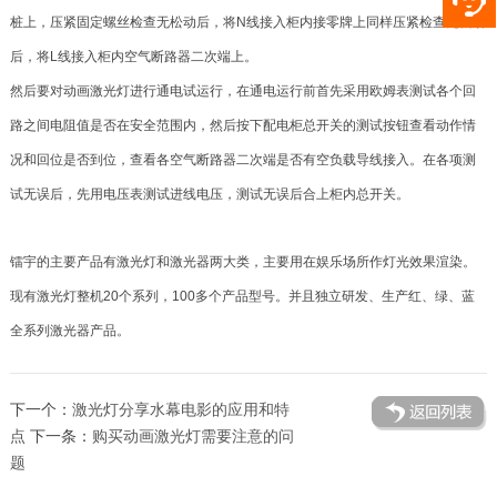
桩上，压紧固定螺丝检查无松动后，将N线接入柜内接零牌上同样压紧检查无松动
后，将L线接入柜内空气断路器二次端上。
然后要对动画激光灯进行通电试运行，在通电运行前首先采用欧姆表测试各个回
路之间电阻值是否在安全范围内，然后按下配电柜总开关的测试按钮查看动作情
况和回位是否到位，查看各空气断路器二次端是否有空负载导线接入。在各项测
试无误后，先用电压表测试进线电压，测试无误后合上柜内总开关。
镭宇的主要产品有激光灯和激光器两大类，主要用在娱乐场所作灯光效果渲染。
现有激光灯整机20个系列，100多个产品型号。并且独立研发、生产红、绿、蓝
全系列激光器产品。
下一个：
激光灯分享水幕电影的应用和特
点
下一条：
购买动画激光灯需要注意的问
题