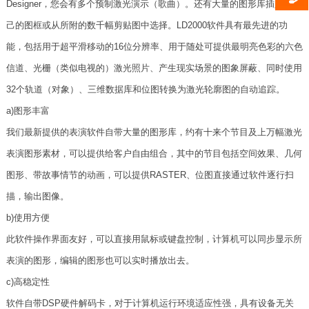
Designer，您会有多个预制激光演示（歌曲）。还有大量的图形库插入您自
己的图框或从所附的数千幅剪贴图中选择。LD2000软件具有最先进的功
能，包括用于超平滑移动的16位分辨率、用于随处可提供最明亮色彩的六色
信道、光栅（类似电视的）激光照片、产生现实场景的图象屏蔽、同时使用
32个轨道（对象）、三维数据库和位图转换为激光轮廓图的自动追踪。
a)图形丰富
我们最新提供的表演软件自带大量的图形库，约有十来个节目及上万幅激光
表演图形素材，可以提供给客户自由组合，其中的节目包括空间效果、几何
图形、带故事情节的动画，可以提供RASTER、位图直接通过软件逐行扫
描，输出图像。
b)使用方便
此软件操作界面友好，可以直接用鼠标或键盘控制，计算机可以同步显示所
表演的图形，编辑的图形也可以实时播放出去。
c)高稳定性
软件自带DSP硬件解码卡，对于计算机运行环境适应性强，具有设备无关