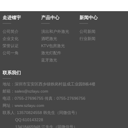
走进镭宇
产品中心
新闻中心
公司简介
演出和户外激光
公司新闻
企业文化
酒吧激光
行业新闻
荣誉认证
KTV包房激光
公司一角
激光灯配件
蓝牙激光
联系我们
地址：深圳市宝安区西乡镇铁岗村益成工业园B栋4楼
邮箱：sales@szlayu.com
电话：0755-27696755 传真：0755-27696756
网址：www.szlayu.com
联系人: 13570824558 韩先生（同微信号）
QQ:610143228
13418465948 江先生（同微信号）